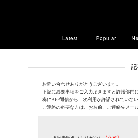
Latest
Popular
N
記
お問い合わせありがとうございます。
下記に必要事項をご入力頂きますと許諾部門
稀にAFP通信から二次利用が許諾されていな
ご連絡の必要な方は、お名前、ご連絡先メー