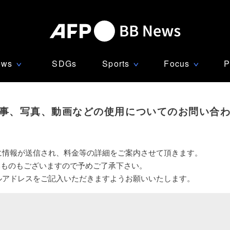
ews
SDGs
Sports
Focus
P
∨
∨
∨
事、写真、動画などの使用についてのお問い合
に情報が送信され、料金等の詳細をご案内させて頂きます。
いものもございますので予めご了承下さい。
ルアドレスをご記入いただきますようお願いいたします。