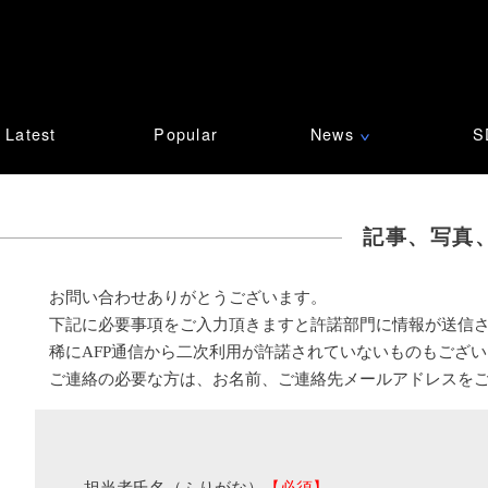
Latest
Popular
News
S
∨
記事、写真
お問い合わせありがとうございます。
下記に必要事項をご入力頂きますと許諾部門に情報が送信
稀にAFP通信から二次利用が許諾されていないものもござ
ご連絡の必要な方は、お名前、ご連絡先メールアドレスを