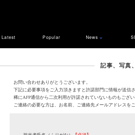
Latest
Popular
News
S
∨
記事、写真
お問い合わせありがとうございます。
下記に必要事項をご入力頂きますと許諾部門に情報が送信
稀にAFP通信から二次利用が許諾されていないものもござ
ご連絡の必要な方は、お名前、ご連絡先メールアドレスを