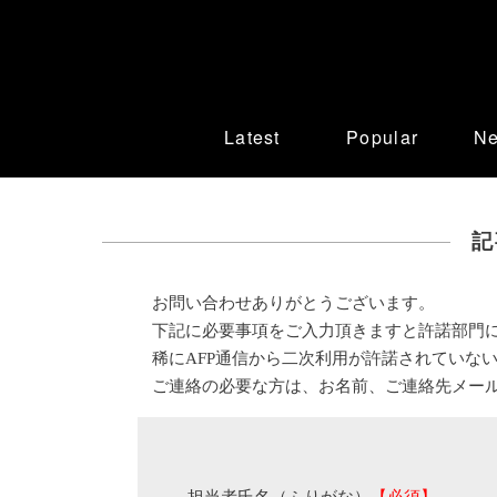
Latest
Popular
N
記
お問い合わせありがとうございます。
下記に必要事項をご入力頂きますと許諾部門
稀にAFP通信から二次利用が許諾されていな
ご連絡の必要な方は、お名前、ご連絡先メー