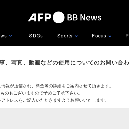
ews
SDGs
Sports
Focus
P
∨
∨
∨
事、写真、動画などの使用についてのお問い合
に情報が送信され、料金等の詳細をご案内させて頂きます。
いものもございますので予めご了承下さい。
ルアドレスをご記入いただきますようお願いいたします。