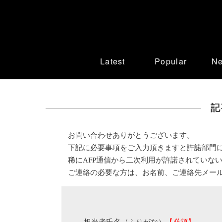
Latest
Popular
N
記
お問い合わせありがとうございます。
下記に必要事項をご入力頂きますと許諾部門
稀にAFP通信から二次利用が許諾されていな
ご連絡の必要な方は、お名前、ご連絡先メー