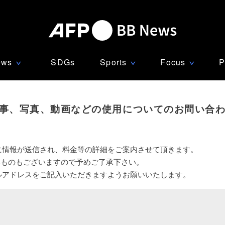
ews
SDGs
Sports
Focus
P
∨
∨
∨
事、写真、動画などの使用についてのお問い合
に情報が送信され、料金等の詳細をご案内させて頂きます。
いものもございますので予めご了承下さい。
ルアドレスをご記入いただきますようお願いいたします。