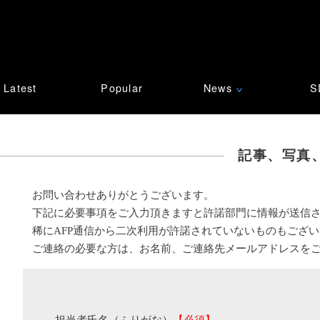
Latest
Popular
News
S
∨
記事、写真
お問い合わせありがとうございます。
下記に必要事項をご入力頂きますと許諾部門に情報が送信
稀にAFP通信から二次利用が許諾されていないものもござ
ご連絡の必要な方は、お名前、ご連絡先メールアドレスを