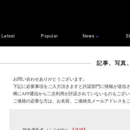
Latest
Popular
News
S
∨
記事、写真
お問い合わせありがとうございます。
下記に必要事項をご入力頂きますと許諾部門に情報が送信
稀にAFP通信から二次利用が許諾されていないものもござ
ご連絡の必要な方は、お名前、ご連絡先メールアドレスを