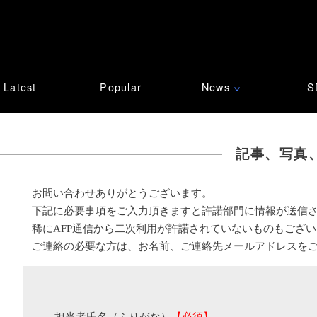
Latest
Popular
News
S
∨
記事、写真
お問い合わせありがとうございます。
下記に必要事項をご入力頂きますと許諾部門に情報が送信
稀にAFP通信から二次利用が許諾されていないものもござ
ご連絡の必要な方は、お名前、ご連絡先メールアドレスを