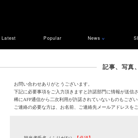
Latest
Popular
News
S
∨
記事、写真
お問い合わせありがとうございます。
下記に必要事項をご入力頂きますと許諾部門に情報が送信
稀にAFP通信から二次利用が許諾されていないものもござ
ご連絡の必要な方は、お名前、ご連絡先メールアドレスを