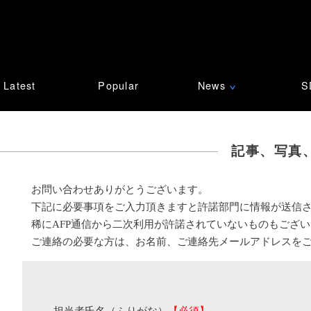
Latest
Popular
News
S
∨
記事、写真
お問い合わせありがとうございます。
下記に必要事項をご入力頂きますと許諾部門に情報が送信
稀にAFP通信から二次利用が許諾されていないものもござ
ご連絡の必要な方は、お名前、ご連絡先メールアドレスを