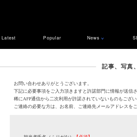
Latest
Popular
News
S
∨
記事、写真
お問い合わせありがとうございます。
下記に必要事項をご入力頂きますと許諾部門に情報が送信
稀にAFP通信から二次利用が許諾されていないものもござ
ご連絡の必要な方は、お名前、ご連絡先メールアドレスを