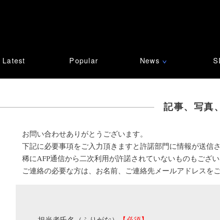
Latest
Popular
News
S
∨
記事、写真
お問い合わせありがとうございます。
下記に必要事項をご入力頂きますと許諾部門に情報が送信
稀にAFP通信から二次利用が許諾されていないものもござ
ご連絡の必要な方は、お名前、ご連絡先メールアドレスを