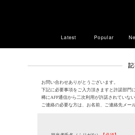
Latest
Popular
N
記
お問い合わせありがとうございます。
下記に必要事項をご入力頂きますと許諾部門
稀にAFP通信から二次利用が許諾されていな
ご連絡の必要な方は、お名前、ご連絡先メー