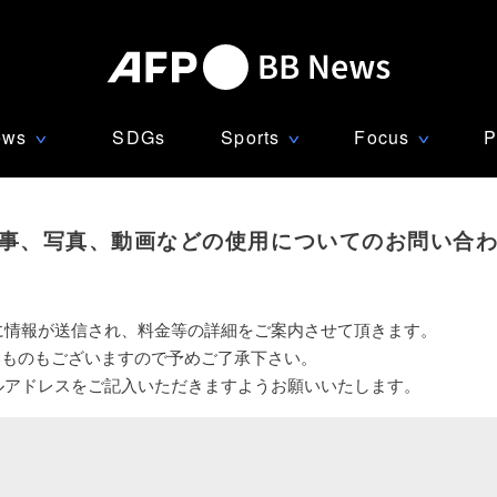
ews
SDGs
Sports
Focus
P
∨
∨
∨
事、写真、動画などの使用についてのお問い合
に情報が送信され、料金等の詳細をご案内させて頂きます。
いものもございますので予めご了承下さい。
ルアドレスをご記入いただきますようお願いいたします。