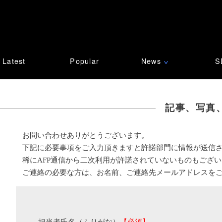
Latest
Popular
News
S
∨
記事、写真
お問い合わせありがとうございます。
下記に必要事項をご入力頂きますと許諾部門に情報が送信
稀にAFP通信から二次利用が許諾されていないものもござ
ご連絡の必要な方は、お名前、ご連絡先メールアドレスを