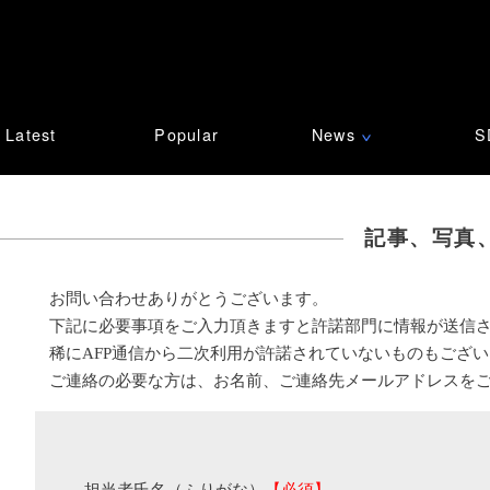
Latest
Popular
News
S
∨
記事、写真
お問い合わせありがとうございます。
下記に必要事項をご入力頂きますと許諾部門に情報が送信
稀にAFP通信から二次利用が許諾されていないものもござ
ご連絡の必要な方は、お名前、ご連絡先メールアドレスを