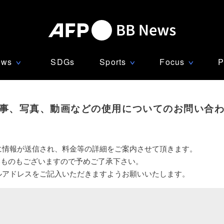
ews
SDGs
Sports
Focus
P
∨
∨
∨
事、写真、動画などの使用についてのお問い合
に情報が送信され、料金等の詳細をご案内させて頂きます。
いものもございますので予めご了承下さい。
ルアドレスをご記入いただきますようお願いいたします。