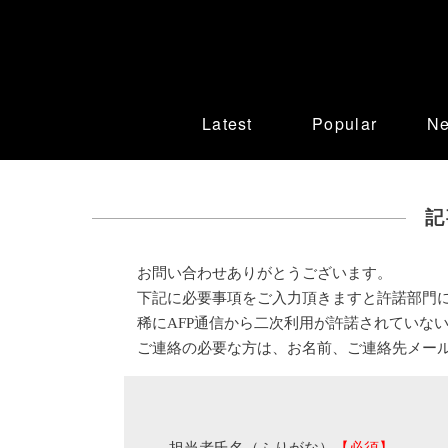
Latest
Popular
N
記
お問い合わせありがとうございます。
下記に必要事項をご入力頂きますと許諾部門
稀にAFP通信から二次利用が許諾されていな
ご連絡の必要な方は、お名前、ご連絡先メー