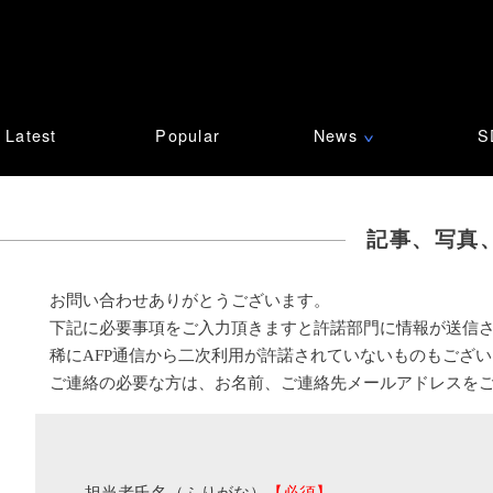
Latest
Popular
News
S
∨
記事、写真
お問い合わせありがとうございます。
下記に必要事項をご入力頂きますと許諾部門に情報が送信
稀にAFP通信から二次利用が許諾されていないものもござ
ご連絡の必要な方は、お名前、ご連絡先メールアドレスを