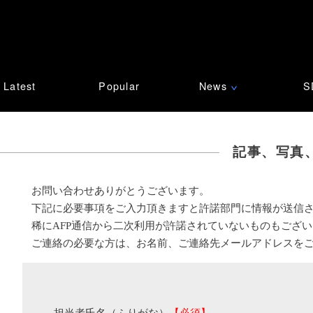
Latest
Popular
News
S
∨
記事、写真
お問い合わせありがとうございます。
下記に必要事項をご入力頂きますと許諾部門に情報が送信
稀にAFP通信から二次利用が許諾されていないものもござ
ご連絡の必要な方は、お名前、ご連絡先メールアドレスを