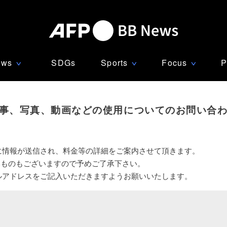
ews
SDGs
Sports
Focus
P
∨
∨
∨
事、写真、動画などの使用についてのお問い合
に情報が送信され、料金等の詳細をご案内させて頂きます。
いものもございますので予めご了承下さい。
ルアドレスをご記入いただきますようお願いいたします。