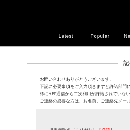
Latest
Popular
N
記
お問い合わせありがとうございます。
下記に必要事項をご入力頂きますと許諾部門
稀にAFP通信から二次利用が許諾されていな
ご連絡の必要な方は、お名前、ご連絡先メー