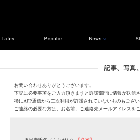
Latest
Popular
News
S
∨
記事、写真
お問い合わせありがとうございます。
下記に必要事項をご入力頂きますと許諾部門に情報が送信
稀にAFP通信から二次利用が許諾されていないものもござ
ご連絡の必要な方は、お名前、ご連絡先メールアドレスを