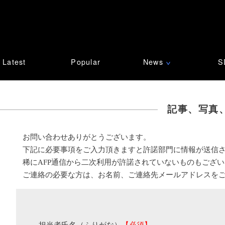
Latest
Popular
News
S
∨
記事、写真
お問い合わせありがとうございます。
下記に必要事項をご入力頂きますと許諾部門に情報が送信
稀にAFP通信から二次利用が許諾されていないものもござ
ご連絡の必要な方は、お名前、ご連絡先メールアドレスを