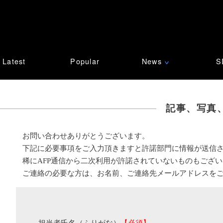
Latest
Popular
News
S
∨
記事、写真
お問い合わせありがとうございます。
下記に必要事項をご入力頂きますと許諾部門に情報が送信
稀にAFP通信から二次利用が許諾されていないものもござ
ご連絡の必要な方は、お名前、ご連絡先メールアドレスを