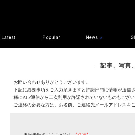
Latest
Popular
News
S
∨
記事、写真
お問い合わせありがとうございます。
下記に必要事項をご入力頂きますと許諾部門に情報が送信
稀にAFP通信から二次利用が許諾されていないものもござ
ご連絡の必要な方は、お名前、ご連絡先メールアドレスを