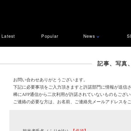
Latest
Popular
News
S
∨
記事、写真
お問い合わせありがとうございます。
下記に必要事項をご入力頂きますと許諾部門に情報が送信
稀にAFP通信から二次利用が許諾されていないものもござ
ご連絡の必要な方は、お名前、ご連絡先メールアドレスを