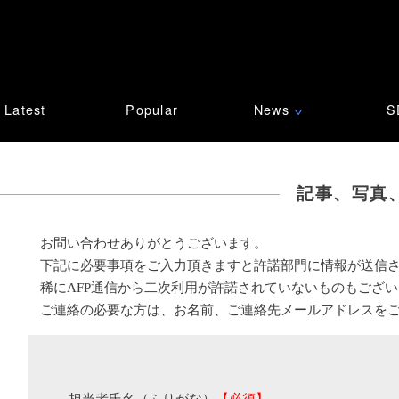
Latest
Popular
News
S
∨
記事、写真
お問い合わせありがとうございます。
下記に必要事項をご入力頂きますと許諾部門に情報が送信
稀にAFP通信から二次利用が許諾されていないものもござ
ご連絡の必要な方は、お名前、ご連絡先メールアドレスを