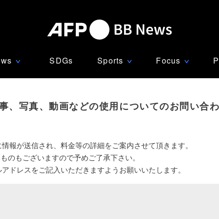
ews
SDGs
Sports
Focus
P
∨
∨
∨
事、写真、動画などの使用についてのお問い合
に情報が送信され、料金等の詳細をご案内させて頂きます。
いものもございますので予めご了承下さい。
ルアドレスをご記入いただきますようお願いいたします。