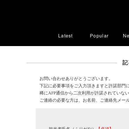
Latest
Popular
N
記
お問い合わせありがとうございます。
下記に必要事項をご入力頂きますと許諾部門
稀にAFP通信から二次利用が許諾されていな
ご連絡の必要な方は、お名前、ご連絡先メー