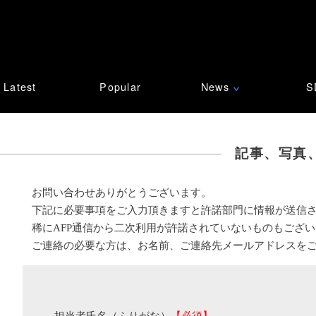
Latest
Popular
News
S
∨
記事、写真
お問い合わせありがとうございます。
下記に必要事項をご入力頂きますと許諾部門に情報が送信
稀にAFP通信から二次利用が許諾されていないものもござ
ご連絡の必要な方は、お名前、ご連絡先メールアドレスを