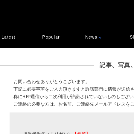
Latest
Popular
News
S
∨
記事、写真
お問い合わせありがとうございます。
下記に必要事項をご入力頂きますと許諾部門に情報が送信
稀にAFP通信から二次利用が許諾されていないものもござ
ご連絡の必要な方は、お名前、ご連絡先メールアドレスを