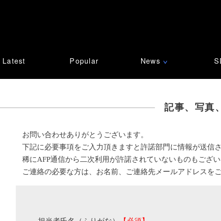
Latest
Popular
News
S
∨
記事、写真
お問い合わせありがとうございます。
下記に必要事項をご入力頂きますと許諾部門に情報が送信
稀にAFP通信から二次利用が許諾されていないものもござ
ご連絡の必要な方は、お名前、ご連絡先メールアドレスを