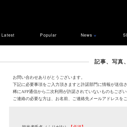
Latest
Popular
News
S
∨
記事、写真
お問い合わせありがとうございます。
下記に必要事項をご入力頂きますと許諾部門に情報が送信
稀にAFP通信から二次利用が許諾されていないものもござ
ご連絡の必要な方は、お名前、ご連絡先メールアドレスを