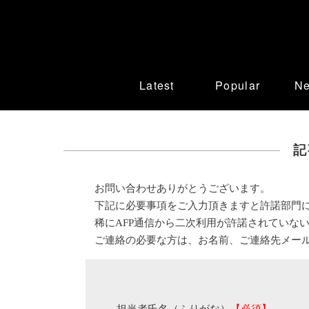
Latest
Popular
N
記
お問い合わせありがとうございます。
下記に必要事項をご入力頂きますと許諾部門
稀にAFP通信から二次利用が許諾されていな
ご連絡の必要な方は、お名前、ご連絡先メー