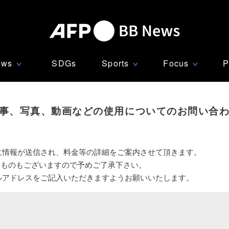
ews
SDGs
Sports
Focus
P
∨
∨
∨
事、写真、動画などの使用についてのお問い合
に情報が送信され、料金等の詳細をご案内させて頂きます。
いものもございますので予めご了承下さい。
ルアドレスをご記入いただきますようお願いいたします。