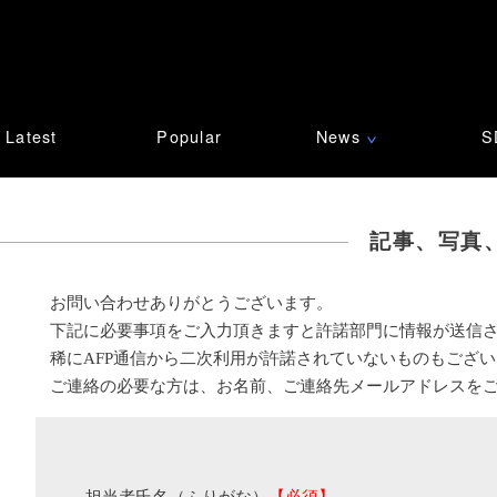
Latest
Popular
News
S
∨
記事、写真
お問い合わせありがとうございます。
下記に必要事項をご入力頂きますと許諾部門に情報が送信
稀にAFP通信から二次利用が許諾されていないものもござ
ご連絡の必要な方は、お名前、ご連絡先メールアドレスを