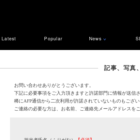
Latest
Popular
News
S
∨
記事、写真
お問い合わせありがとうございます。
下記に必要事項をご入力頂きますと許諾部門に情報が送信
稀にAFP通信から二次利用が許諾されていないものもござ
ご連絡の必要な方は、お名前、ご連絡先メールアドレスを