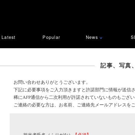
Latest
Popular
News
S
∨
記事、写真
お問い合わせありがとうございます。
下記に必要事項をご入力頂きますと許諾部門に情報が送信
稀にAFP通信から二次利用が許諾されていないものもござ
ご連絡の必要な方は、お名前、ご連絡先メールアドレスを