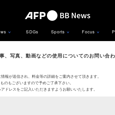
ews
SDGs
Sports
Focus
P
∨
∨
∨
事、写真、動画などの使用についてのお問い合
に情報が送信され、料金等の詳細をご案内させて頂きます。
いものもございますので予めご了承下さい。
ルアドレスをご記入いただきますようお願いいたします。