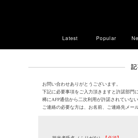
Latest
Popular
N
記
お問い合わせありがとうございます。
下記に必要事項をご入力頂きますと許諾部門
稀にAFP通信から二次利用が許諾されていな
ご連絡の必要な方は、お名前、ご連絡先メー