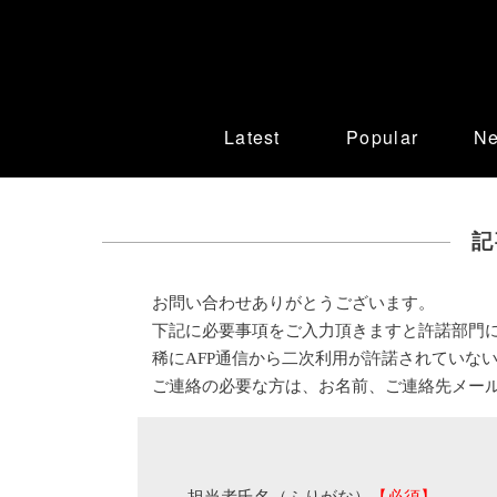
Latest
Popular
N
記
お問い合わせありがとうございます。
下記に必要事項をご入力頂きますと許諾部門
稀にAFP通信から二次利用が許諾されていな
ご連絡の必要な方は、お名前、ご連絡先メー