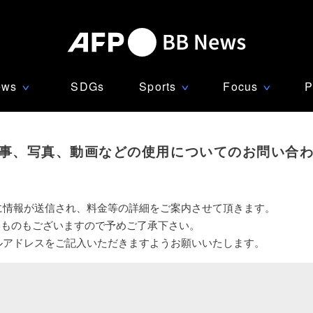
ews
SDGs
Sports
Focus
P
∨
∨
∨
事、写真、動画などの使用についてのお問い合
に情報が送信され、料金等の詳細をご案内させて頂きます。
いものもございますので予めご了承下さい。
ルアドレスをご記入いただきますようお願いいたします。