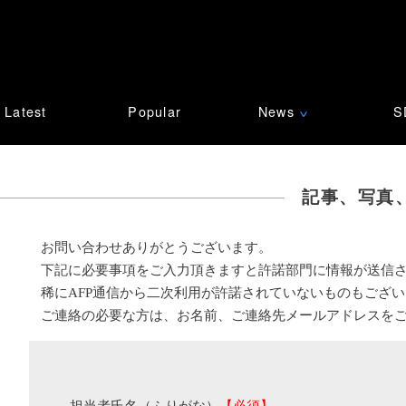
Latest
Popular
News
S
∨
記事、写真
お問い合わせありがとうございます。
下記に必要事項をご入力頂きますと許諾部門に情報が送信
稀にAFP通信から二次利用が許諾されていないものもござ
ご連絡の必要な方は、お名前、ご連絡先メールアドレスを