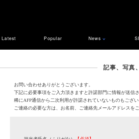
Latest
Popular
News
S
∨
記事、写真
お問い合わせありがとうございます。
下記に必要事項をご入力頂きますと許諾部門に情報が送信
稀にAFP通信から二次利用が許諾されていないものもござ
ご連絡の必要な方は、お名前、ご連絡先メールアドレスを