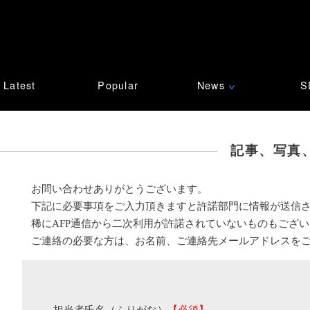
Latest
Popular
News
S
∨
記事、写真
お問い合わせありがとうございます。
下記に必要事項をご入力頂きますと許諾部門に情報が送信
稀にAFP通信から二次利用が許諾されていないものもござ
ご連絡の必要な方は、お名前、ご連絡先メールアドレスを