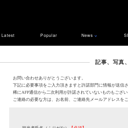
Latest
Popular
News
S
∨
記事、写真
お問い合わせありがとうございます。
下記に必要事項をご入力頂きますと許諾部門に情報が送信
稀にAFP通信から二次利用が許諾されていないものもござ
ご連絡の必要な方は、お名前、ご連絡先メールアドレスを