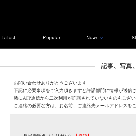
Latest
Popular
News
S
∨
記事、写真
お問い合わせありがとうございます。
下記に必要事項をご入力頂きますと許諾部門に情報が送信
稀にAFP通信から二次利用が許諾されていないものもござ
ご連絡の必要な方は、お名前、ご連絡先メールアドレスを