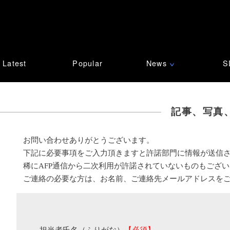
Latest
Popular
News
S
∨
記事、写真
お問い合わせありがとうございます。
下記に必要事項をご入力頂きますと許諾部門に情報が送信
稀にAFP通信から二次利用が許諾されていないものもござ
ご連絡の必要な方は、お名前、ご連絡先メールアドレスを