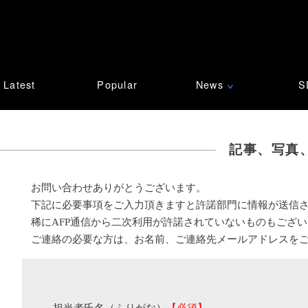
Latest
Popular
News
S
∨
記事、写真
お問い合わせありがとうございます。
下記に必要事項をご入力頂きますと許諾部門に情報が送信
稀にAFP通信から二次利用が許諾されていないものもござ
ご連絡の必要な方は、お名前、ご連絡先メールアドレスを