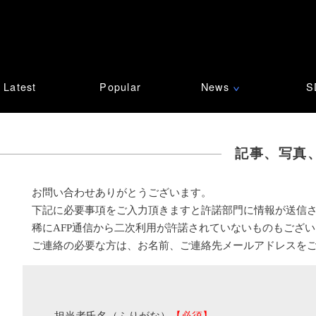
Latest
Popular
News
S
∨
記事、写真
お問い合わせありがとうございます。
下記に必要事項をご入力頂きますと許諾部門に情報が送信
稀にAFP通信から二次利用が許諾されていないものもござ
ご連絡の必要な方は、お名前、ご連絡先メールアドレスを