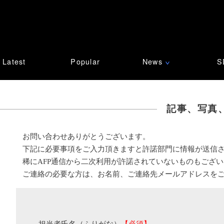
Latest
Popular
News
S
∨
記事、写真
お問い合わせありがとうございます。
下記に必要事項をご入力頂きますと許諾部門に情報が送信
稀にAFP通信から二次利用が許諾されていないものもござ
ご連絡の必要な方は、お名前、ご連絡先メールアドレスを