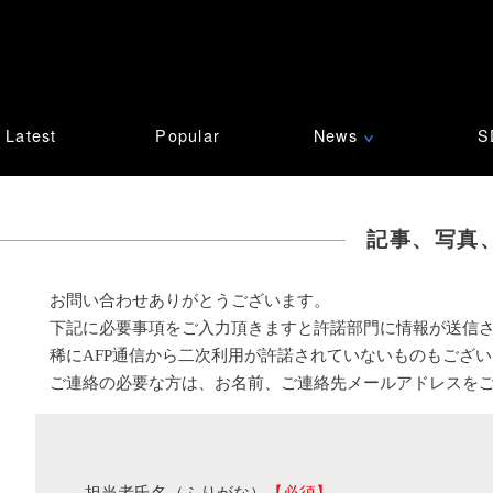
Latest
Popular
News
S
∨
記事、写真
お問い合わせありがとうございます。
下記に必要事項をご入力頂きますと許諾部門に情報が送信
稀にAFP通信から二次利用が許諾されていないものもござ
ご連絡の必要な方は、お名前、ご連絡先メールアドレスを