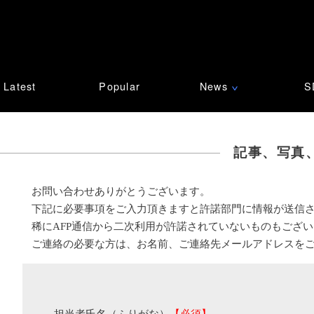
Latest
Popular
News
S
∨
記事、写真
お問い合わせありがとうございます。
下記に必要事項をご入力頂きますと許諾部門に情報が送信
稀にAFP通信から二次利用が許諾されていないものもござ
ご連絡の必要な方は、お名前、ご連絡先メールアドレスを