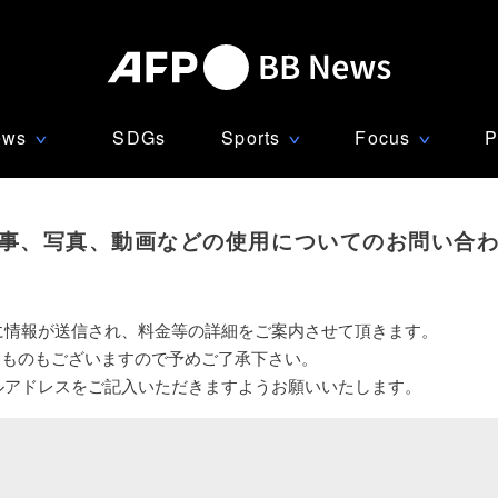
ews
SDGs
Sports
Focus
P
∨
∨
∨
事、写真、動画などの使用についてのお問い合
に情報が送信され、料金等の詳細をご案内させて頂きます。
いものもございますので予めご了承下さい。
ルアドレスをご記入いただきますようお願いいたします。