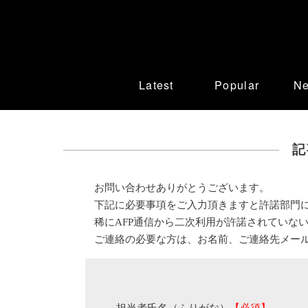
Latest
Popular
N
記
お問い合わせありがとうございます。
下記に必要事項をご入力頂きますと許諾部門
稀にAFP通信から二次利用が許諾されていな
ご連絡の必要な方は、お名前、ご連絡先メー