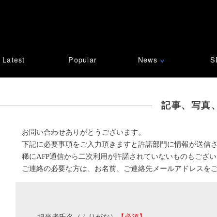
Latest
Popular
News
S
∨
記事、写真
お問い合わせありがとうございます。
下記に必要事項をご入力頂きますと許諾部門に情報が送信
稀にAFP通信から二次利用が許諾されていないものもござ
ご連絡の必要な方は、お名前、ご連絡先メールアドレスを