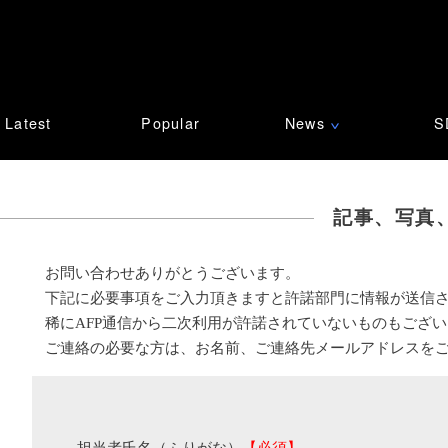
Latest
Popular
News
S
∨
記事、写真
お問い合わせありがとうございます。
下記に必要事項をご入力頂きますと許諾部門に情報が送信
稀にAFP通信から二次利用が許諾されていないものもござ
ご連絡の必要な方は、お名前、ご連絡先メールアドレスを